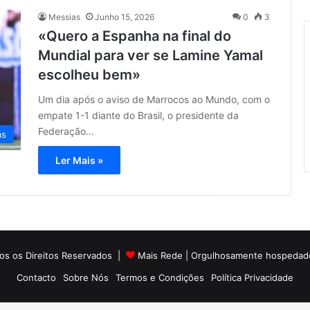
Messias
Junho 15, 2026
0
3
«Quero a Espanha na final do
Mundial para ver se Lamine Yamal
escolheu bem»
Um dia após o aviso de Marrocos ao Mundo, com o
empate 1-1 diante do Brasil, o presidente da
Federação…
as
Ler Mais »
os os Direitos Reservados |
Mais Rede
| Orgulhosamente hospedad
Contacto
Sobre Nós
Termos e Condições
Política Privacidade