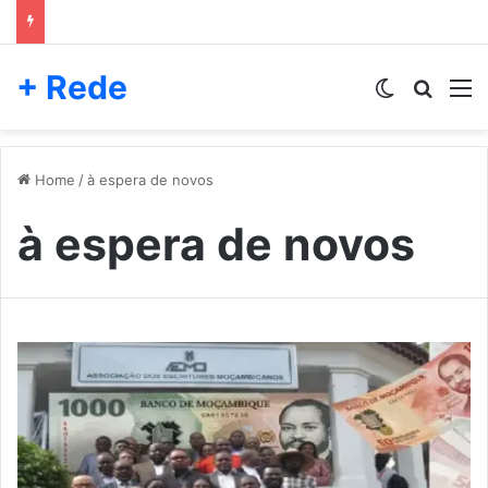
+ Rede
Switch skin
Pesqui
M
Home
/
à espera de novos
à espera de novos