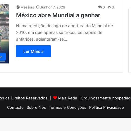
Messias
Junho 17, 2026
0
3
México abre Mundial a ganhar
Numa reedição do jogo de abertura do Mundial de
2010, em que apenas se trocou os papéis de
anfitriões, adiantaram-se…
Ler Mais »
as
os os Direitos Reservados |
Mais Rede
| Orgulhosamente hospedad
Contacto
Sobre Nós
Termos e Condições
Política Privacidade