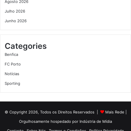
Agosto 2026
Julho 2026
Junho 2026
Categories
Benfica
FC Porto
Notícias
Sporting
© Copyright 2026, Todos os Direitos Reservados |
Mais Rede
|
Orgulhosamente hospedado por
Indústria de Mídia
Contacto
Sobre Nós
Termos e Condições
Política Privacidade