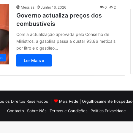
Messias
Junho 16, 2026
0
2
Governo actualiza preços dos
combustíveis
Com a actualização aprovada pelo Conselho de
Ministros, a gasolina passa a custar 93,86 meticais
por litro e o gasóleo…
as
Ler Mais »
os os Direitos Reservados |
Mais Rede
| Orgulhosamente hospedad
Contacto
Sobre Nós
Termos e Condições
Política Privacidade