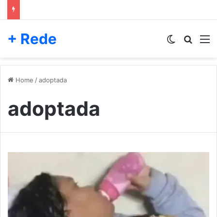
+ Rede
Switch skin
Pesqui
M
Home
/
adoptada
adoptada