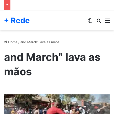
+ Rede
Switch skin
Pesqui
M
Home
/
and March” lava as mãos
and March” lava as
mãos