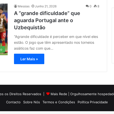
Messias
Junho 21, 2026
0
8
A “grande dificuldade” que
aguarda Portugal ante o
Uzbequistão
“Agrande dificuldade é perceber em que nível eles
estão. O jogo que têm apresentado nos torneios
asiáticos faz com que…
to
Ler Mais »
os os Direitos Reservados |
Mais Rede
| Orgulhosamente hospedad
Contacto
Sobre Nós
Termos e Condições
Política Privacidade