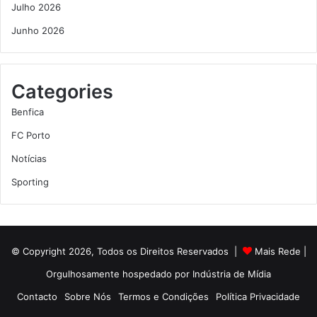
Julho 2026
Junho 2026
Categories
Benfica
FC Porto
Notícias
Sporting
© Copyright 2026, Todos os Direitos Reservados |
Mais Rede
|
Orgulhosamente hospedado por
Indústria de Mídia
Contacto
Sobre Nós
Termos e Condições
Política Privacidade