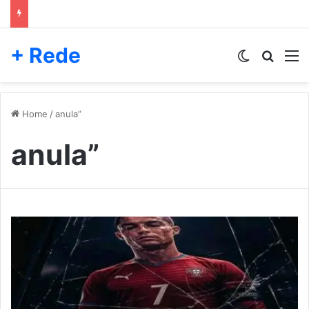
+ Rede
Switch skin
Pesqui
M
Home
/
anula”
anula”