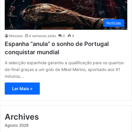
Notícias
Messias
4 semanas atrás
0
4
Espanha “anula” o sonho de Portugal
conquistar mundial
A selecção espanhola garantiu a qualificação para os quartos-
de-final graças a um golo de Mikel Merino, apontado aos 91
minutos,…
Ler Mais »
Archives
Agosto 2026