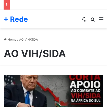
+ Rede
Switch skin
Pesqui
M
Home
/
AO VIH/SIDA
AO VIH/SIDA