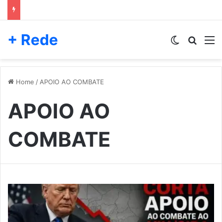
+ Rede
Switch skin
Pesqui
M
Home
/
APOIO AO COMBATE
APOIO AO
COMBATE