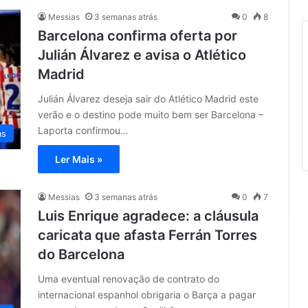
Messias
3 semanas atrás
0
8
Barcelona confirma oferta por
Julián Álvarez e avisa o Atlético
Madrid
Julián Álvarez deseja sair do Atlético Madrid este
verão e o destino pode muito bem ser Barcelona –
Laporta confirmou…
as
Ler Mais »
Messias
3 semanas atrás
0
7
Luis Enrique agradece: a cláusula
caricata que afasta Ferrán Torres
do Barcelona
Uma eventual renovação de contrato do
internacional espanhol obrigaria o Barça a pagar