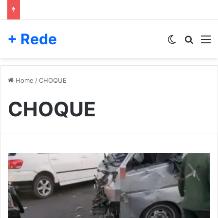
+ Rede
Switch skin
Pesqui
M
Home
/
CHOQUE
CHOQUE