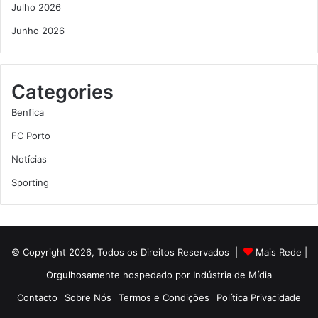
Julho 2026
Junho 2026
Categories
Benfica
FC Porto
Notícias
Sporting
© Copyright 2026, Todos os Direitos Reservados |
Mais Rede
|
Orgulhosamente hospedado por
Indústria de Mídia
Contacto
Sobre Nós
Termos e Condições
Política Privacidade