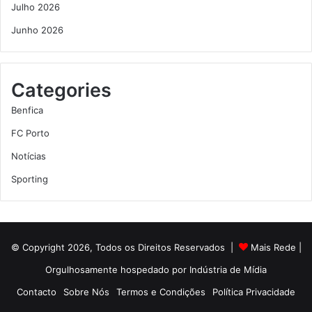
Julho 2026
Junho 2026
Categories
Benfica
FC Porto
Notícias
Sporting
© Copyright 2026, Todos os Direitos Reservados |
Mais Rede
|
Orgulhosamente hospedado por
Indústria de Mídia
Contacto
Sobre Nós
Termos e Condições
Política Privacidade