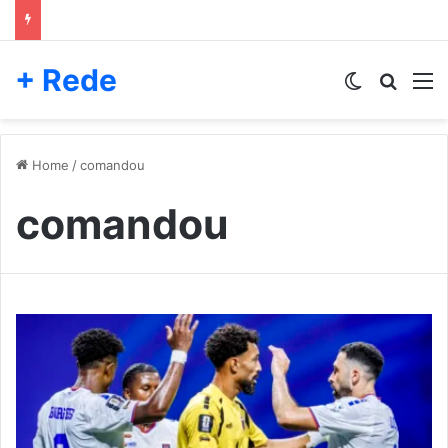
+ Rede
Switch skin
Pesqui
M
Home
/
comandou
comandou