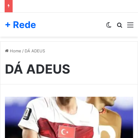
+ Rede
Switch skin
Pesqui
M
Home
/
DÁ ADEUS
DÁ ADEUS