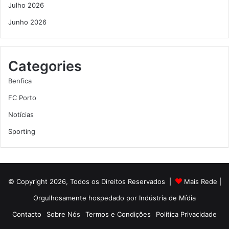
Julho 2026
Junho 2026
Categories
Benfica
FC Porto
Notícias
Sporting
© Copyright 2026, Todos os Direitos Reservados |
Mais Rede
|
Orgulhosamente hospedado por
Indústria de Mídia
Contacto
Sobre Nós
Termos e Condições
Política Privacidade