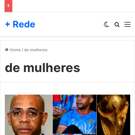
+ Rede
Switch skin
Pesqui
M
Home
/
de mulheres
de mulheres