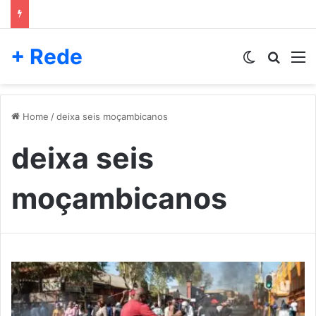
+ Rede
Switch skin
Pesqui
M
Home
/
deixa seis moçambicanos
deixa seis
moçambicanos