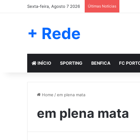
Sexta-feira, Agosto 7 2026
Últimas Notícias
+ Rede
INÍCIO
SPORTING
BENFICA
FC PORT
Home
/
em plena mata
em plena mata