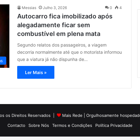
Messias
Julho 3, 2026
0
4
Autocarro fica imobilizado após
alegadamente ficar sem
combustível em plena mata
Segundo relatos dos passageiros, a viagem
decorria normalmente até que o motorista informou
que a viatura já não dispunha de…
as
Ler Mais »
os os Direitos Reservados |
Mais Rede
| Orgulhosamente hospedad
Contacto
Sobre Nós
Termos e Condições
Política Privacidade