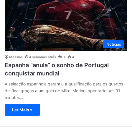
Notícias
Messias
4 semanas atrás
0
4
Espanha “anula” o sonho de Portugal
conquistar mundial
A selecção espanhola garantiu a qualificação para os quartos-
de-final graças a um golo de Mikel Merino, apontado aos 91
minutos,…
Ler Mais »