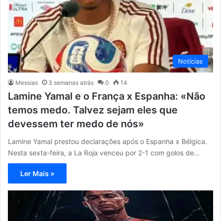
Notícias
Messias
3 semanas atrás
0
14
Lamine Yamal e o França x Espanha: «Não
temos medo. Talvez sejam eles que
devessem ter medo de nós»
Lamine Yamal prestou declarações após o Espanha x Bélgica.
Nesta sexta-feira, a La Roja venceu por 2-1 com golos de…
Ler Mais »