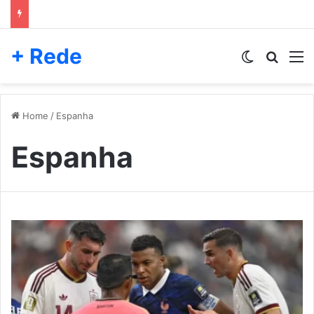
+ Rede
Switch skin
Pesqui
M
Home
/
Espanha
Espanha