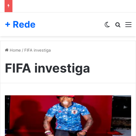
+ Rede
Switch skin
Pesqui
M
Home
/
FIFA investiga
FIFA investiga