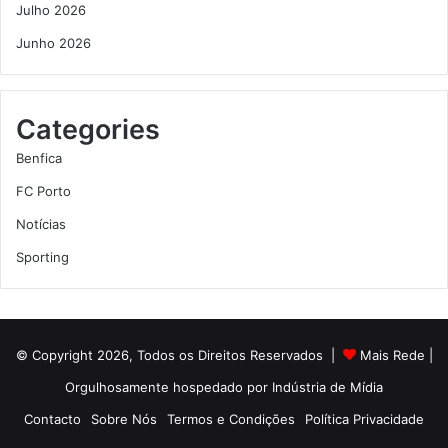
Julho 2026
Junho 2026
Categories
Benfica
FC Porto
Notícias
Sporting
© Copyright 2026, Todos os Direitos Reservados |
Mais Rede
|
Orgulhosamente hospedado por
Indústria de Mídia
Contacto
Sobre Nós
Termos e Condições
Política Privacidade