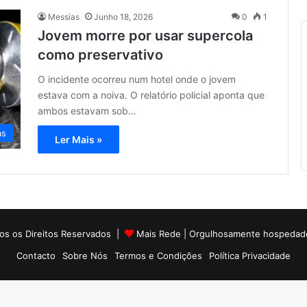
Messias
Junho 18, 2026
0
1
Jovem morre por usar supercola
como preservativo
O incidente ocorreu num hotel onde o jovem
estava com a noiva. O relatório policial aponta que
ambos estavam sob…
as
Ler Mais »
os os Direitos Reservados |
Mais Rede
| Orgulhosamente hospedad
Contacto
Sobre Nós
Termos e Condições
Política Privacidade