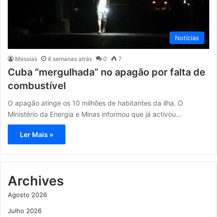
Notícias
Messias
4 semanas atrás
0
7
Cuba “mergulhada” no apagão por falta de
combustível
O apagão atinge os 10 milhões de habitantes da ilha. O
Ministério da Energia e Minas informou que já activou…
Ler Mais »
Archives
Agosto 2026
Julho 2026