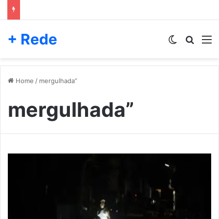
+ Rede
Switch skin
Pesqui
M
Home
/
mergulhada”
mergulhada”