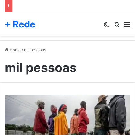
+ Rede
Switch skin
Pesqui
M
Home
/
mil pessoas
mil pessoas