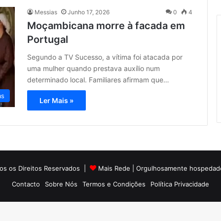
Messias
Junho 17, 2026
0
4
Moçambicana morre à facada em
Portugal
Segundo a TV Sucesso, a vítima foi atacada por
uma mulher quando prestava auxílio num
determinado local. Familiares afirmam que…
as
Ler Mais »
os os Direitos Reservados |
Mais Rede
| Orgulhosamente hospedad
Contacto
Sobre Nós
Termos e Condições
Política Privacidade