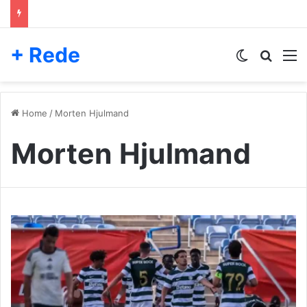
+ Rede
Switch skin
Pesqui
M
Home
/
Morten Hjulmand
Morten Hjulmand