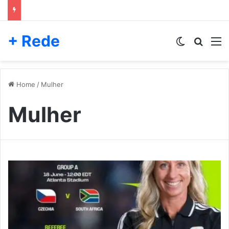
+ Rede
Switch skin
Pesqui
M
Home
/
Mulher
Mulher