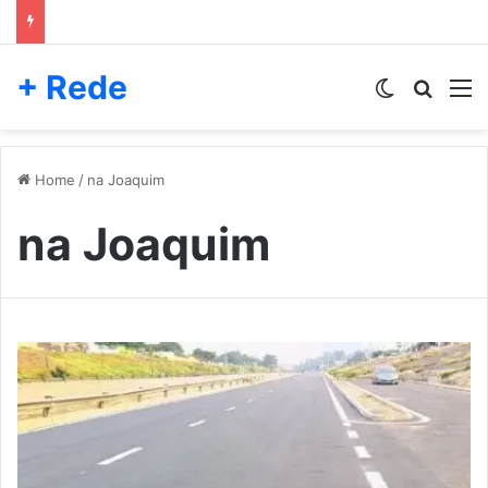
+ Rede
Switch skin
Pesqui
M
Home
/
na Joaquim
na Joaquim