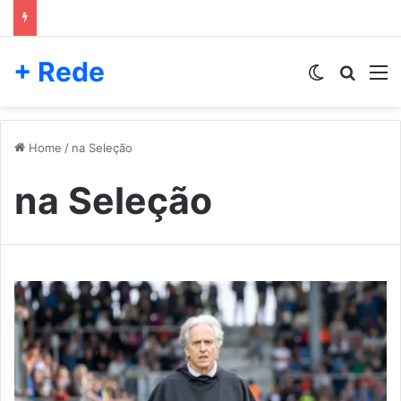
+ Rede
Switch skin
Pesqui
M
Home
/
na Seleção
na Seleção