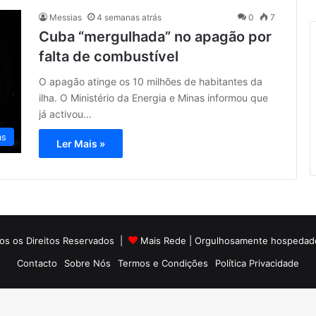
Messias
4 semanas atrás
0
7
Cuba “mergulhada” no apagão por
falta de combustível
O apagão atinge os 10 milhões de habitantes da
ilha. O Ministério da Energia e Minas informou que
já activou…
as
Ler Mais »
os os Direitos Reservados |
Mais Rede
| Orgulhosamente hospedad
Contacto
Sobre Nós
Termos e Condições
Política Privacidade