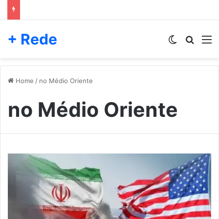
+ Rede
Switch skin
Pesqui
M
Home
/
no Médio Oriente
no Médio Oriente