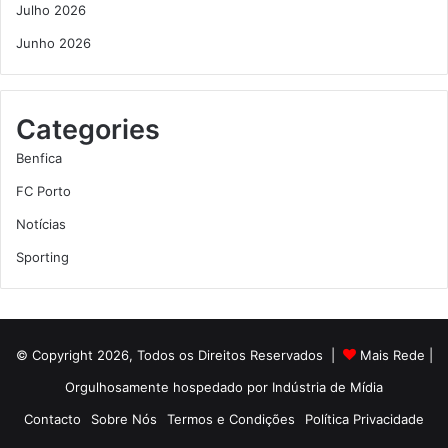
Julho 2026
Junho 2026
Categories
Benfica
FC Porto
Notícias
Sporting
© Copyright 2026, Todos os Direitos Reservados |
Mais Rede
|
Orgulhosamente hospedado por
Indústria de Mídia
Contacto
Sobre Nós
Termos e Condições
Política Privacidade