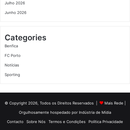
Julho 2026
Junho 2026
Categories
Benfica
FC Porto
Notícias
Sporting
© Copyright 2026, Todos os Direitos Reservados |
Mais Rede
|
Orgulhosamente hospedado por
Indústria de Mídia
Contacto
Sobre Nós
Termos e Condições
Política Privacidade