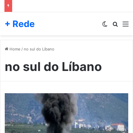
+ Rede
Switch skin
Pesqui
M
Home
/
no sul do Líbano
no sul do Líbano