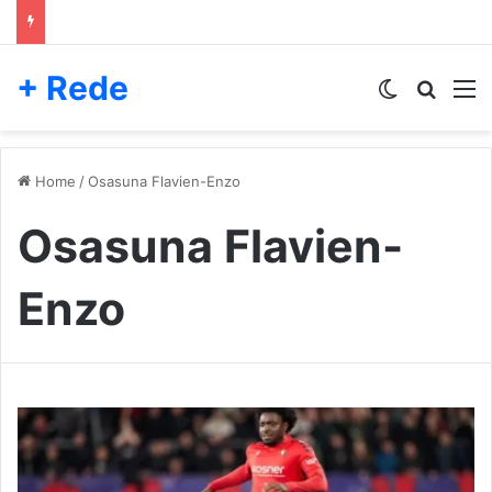
+ Rede
Switch skin
Pesqui
M
Home
/
Osasuna Flavien-Enzo
Osasuna Flavien-
Enzo