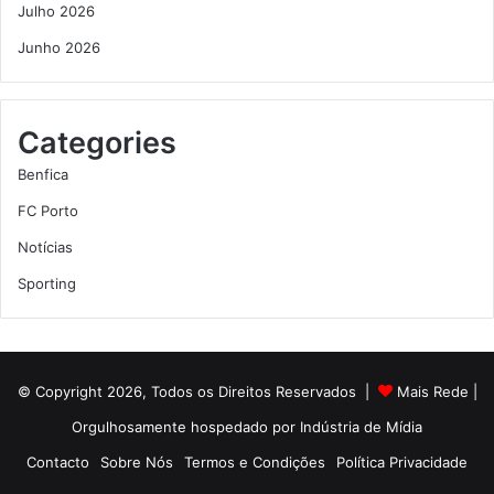
Julho 2026
Junho 2026
Categories
Benfica
FC Porto
Notícias
Sporting
© Copyright 2026, Todos os Direitos Reservados |
Mais Rede
|
Orgulhosamente hospedado por
Indústria de Mídia
Contacto
Sobre Nós
Termos e Condições
Política Privacidade