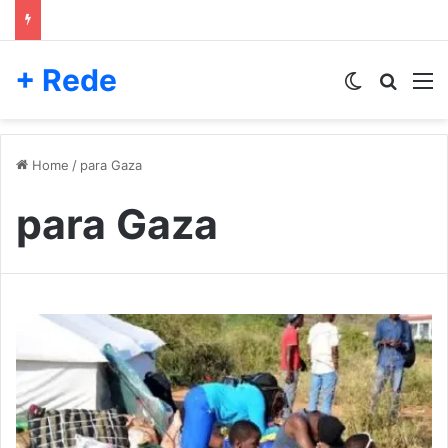
+ Rede
Switch skin
Pesqui
M
Home
/
para Gaza
para Gaza