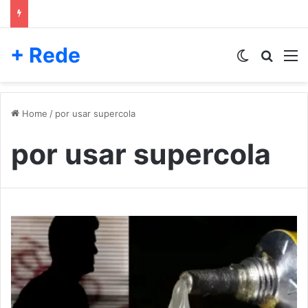
+ Rede
Switch skin
Pesqui
M
Home
/
por usar supercola
por usar supercola