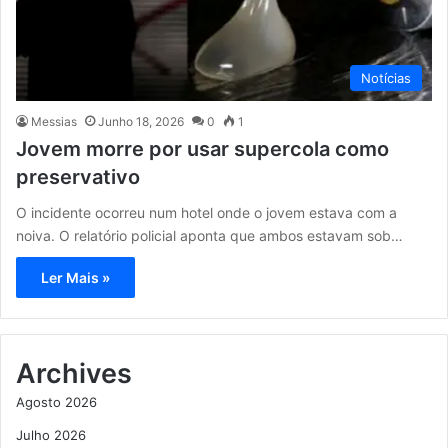
Notícias
Messias
Junho 18, 2026
0
1
Jovem morre por usar supercola como
preservativo
O incidente ocorreu num hotel onde o jovem estava com a
noiva. O relatório policial aponta que ambos estavam sob…
Ler Mais »
Archives
Agosto 2026
Julho 2026