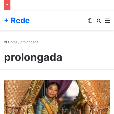
+ Rede
Switch skin
Pesqui
M
Home
/
prolongada
prolongada