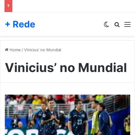
+ Rede
Switch skin
Pesqui
M
Home
/
Vinicius’ no Mundial
Vinicius’ no Mundial