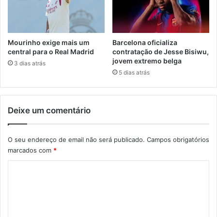
Mourinho exige mais um
Barcelona oficializa
central para o Real Madrid
contratação de Jesse Bisiwu,
jovem extremo belga
3 dias atrás
5 dias atrás
Deixe um comentário
O seu endereço de email não será publicado.
Campos obrigatórios
marcados com
*
C
o
m
e