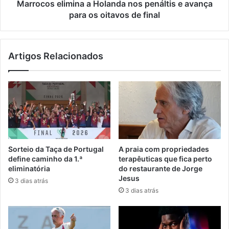
os
Marrocos elimina a Holanda nos penáltis e avança
oitavos
para os oitavos de final
de
final
Artigos Relacionados
Sorteio da Taça de Portugal
A praia com propriedades
define caminho da 1.ª
terapêuticas que fica perto
eliminatória
do restaurante de Jorge
Jesus
3 dias atrás
3 dias atrás