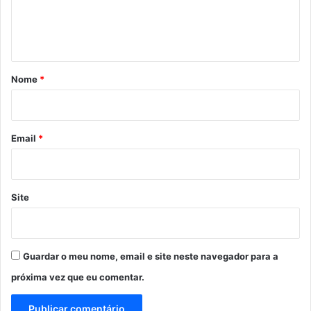
n
t
á
r
Nome
*
i
o
*
Email
*
Site
Guardar o meu nome, email e site neste navegador para a
próxima vez que eu comentar.