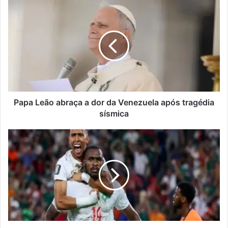
Papa
Leão
abraça
a
dor
da
Venezuela
após
tragédia
sísmica
Papa Leão abraça a dor da Venezuela após tragédia
sísmica
Marrocos
elimina
a
Holanda
nos
penáltis
e
avança
para