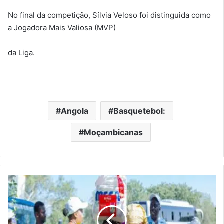
No final da competição, Sílvia Veloso foi distinguida como
a Jogadora Mais Valiosa (MVP)
da Liga.
Angola
Basquetebol:
Moçambicanas
Mais
de
quatro
mil
famílias