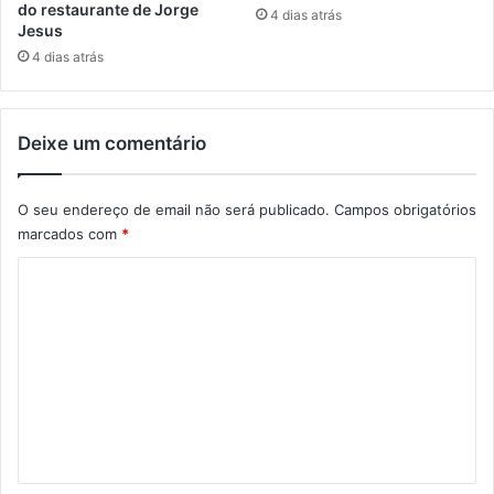
do restaurante de Jorge
4 dias atrás
Jesus
4 dias atrás
Deixe um comentário
O seu endereço de email não será publicado.
Campos obrigatórios
marcados com
*
C
o
m
e
n
t
á