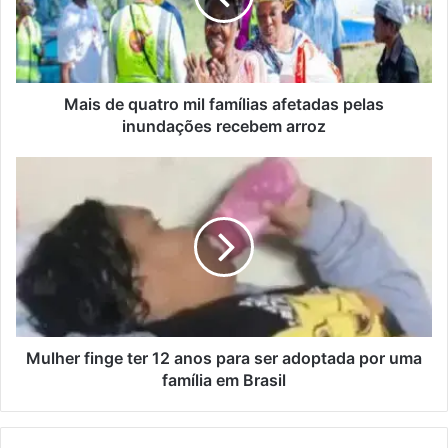
afetadas
pelas
inundações
recebem
arroz
Mais de quatro mil famílias afetadas pelas
inundações recebem arroz
Mulher
finge
ter
12
anos
para
ser
adoptada
por
uma
Mulher finge ter 12 anos para ser adoptada por uma
família
família em Brasil
em
Brasil