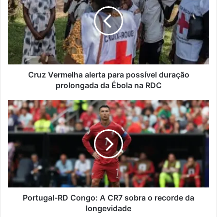
alerta
para
possível
duração
prolongada
da
Ébola
na
Cruz Vermelha alerta para possível duração
RDC
prolongada da Ébola na RDC
Portugal-
RD
Congo:
A
CR7
sobra
o
recorde
da
longevidade
Portugal-RD Congo: A CR7 sobra o recorde da
longevidade