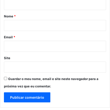
t
á
r
Nome
*
i
o
*
Email
*
Site
Guardar o meu nome, email e site neste navegador para a
próxima vez que eu comentar.