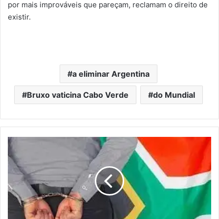
por mais improváveis que pareçam, reclamam o direito de
existir.
a eliminar Argentina
Bruxo vaticina Cabo Verde
do Mundial
MALAWIANO
DETIDO
POR
ALEGADA
FRAUDE
COM
DOCUMENTOS
DE