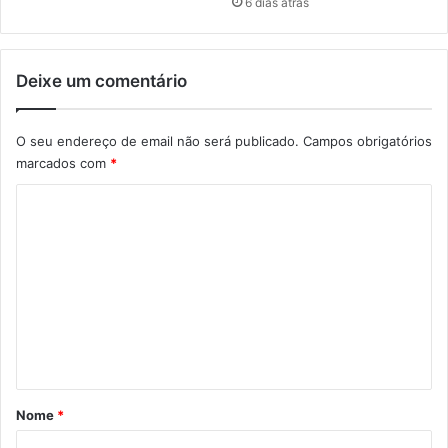
6 dias atrás
Deixe um comentário
O seu endereço de email não será publicado.
Campos obrigatórios
marcados com
*
C
o
m
e
n
t
á
r
Nome
*
i