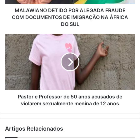
IMIGRAÇÃO
NA
MALAWIANO DETIDO POR ALEGADA FRAUDE
ÁFRICA
COM DOCUMENTOS DE IMIGRAÇÃO NA ÁFRICA
DO
DO SUL
SUL
Pastor
e
Professor
de
50
anos
acusados
de
violarem
sexualmente
Pastor e Professor de 50 anos acusados de
menina
violarem sexualmente menina de 12 anos
de
12
anos
Artigos Relacionados