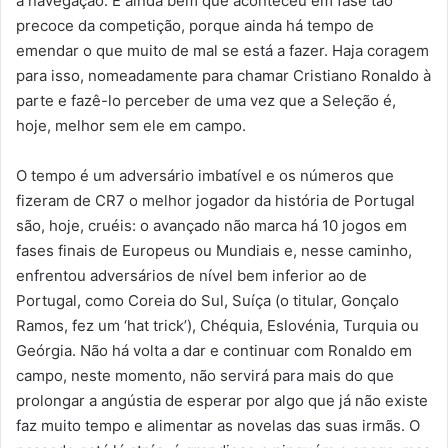
à navegação. E ainda bem que aconteceu em fase tão
precoce da competição, porque ainda há tempo de
emendar o que muito de mal se está a fazer. Haja coragem
para isso, nomeadamente para chamar Cristiano Ronaldo à
parte e fazê-lo perceber de uma vez que a Seleção é,
hoje, melhor sem ele em campo.
O tempo é um adversário imbatível e os números que
fizeram de CR7 o melhor jogador da história de Portugal
são, hoje, cruéis: o avançado não marca há 10 jogos em
fases finais de Europeus ou Mundiais e, nesse caminho,
enfrentou adversários de nível bem inferior ao de
Portugal, como Coreia do Sul, Suíça (o titular, Gonçalo
Ramos, fez um ‘hat trick’), Chéquia, Eslovénia, Turquia ou
Geórgia. Não há volta a dar e continuar com Ronaldo em
campo, neste momento, não servirá para mais do que
prolongar a angústia de esperar por algo que já não existe
faz muito tempo e alimentar as novelas das suas irmãs. O