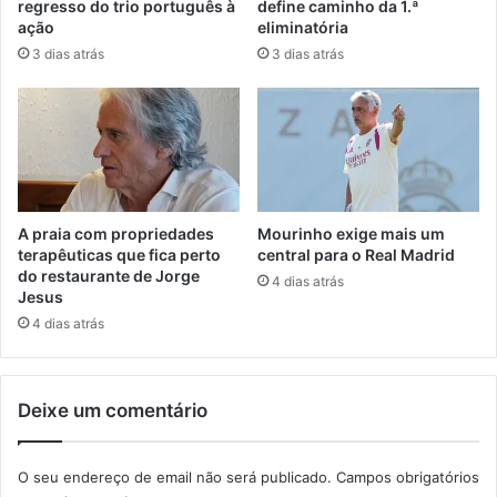
regresso do trio português à
define caminho da 1.ª
ação
eliminatória
3 dias atrás
3 dias atrás
A praia com propriedades
Mourinho exige mais um
terapêuticas que fica perto
central para o Real Madrid
do restaurante de Jorge
4 dias atrás
Jesus
4 dias atrás
Deixe um comentário
O seu endereço de email não será publicado.
Campos obrigatórios