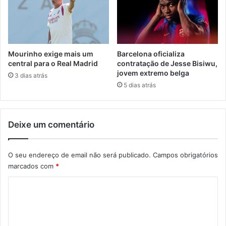
Mourinho exige mais um
Barcelona oficializa
central para o Real Madrid
contratação de Jesse Bisiwu,
jovem extremo belga
3 dias atrás
5 dias atrás
Deixe um comentário
O seu endereço de email não será publicado.
Campos obrigatórios
marcados com
*
C
o
m