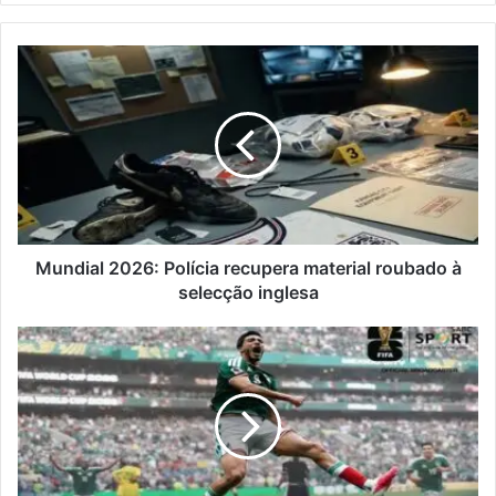
Mundial
2026:
Polícia
recupera
material
roubado
à
selecção
inglesa
Mundial 2026: Polícia recupera material roubado à
selecção inglesa
México
abre
Mundial
a
ganhar