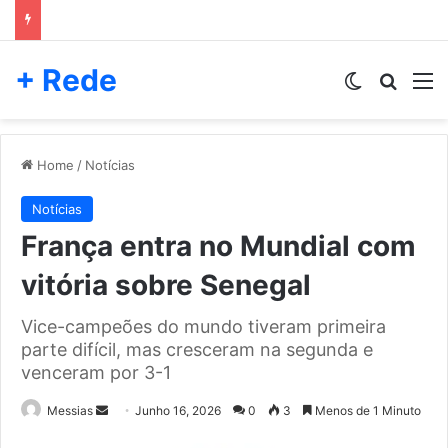
+ Rede
Switch skin
Pesqui
M
Home
/
Notícias
Notícias
França entra no Mundial com
vitória sobre Senegal
Vice-campeões do mundo tiveram primeira
parte difícil, mas cresceram na segunda e
venceram por 3-1
Send
Messias
Junho 16, 2026
0
3
Menos de 1 Minuto
an