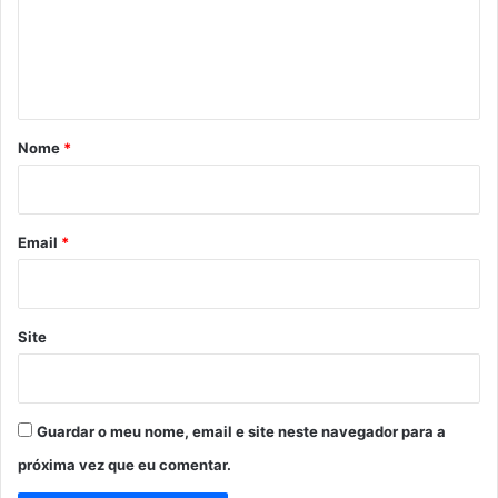
e
n
t
á
r
Nome
*
i
o
*
Email
*
Site
Guardar o meu nome, email e site neste navegador para a
próxima vez que eu comentar.