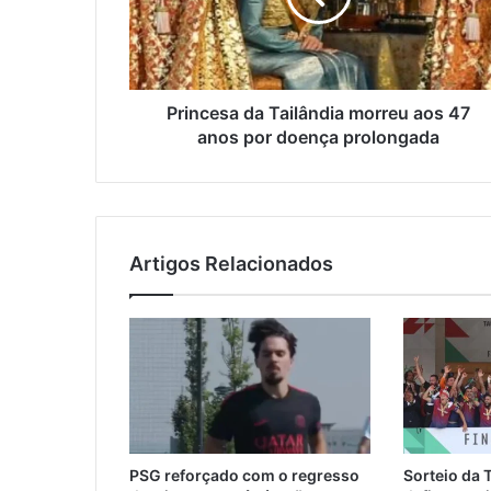
47
anos
por
doença
prolongada
Princesa da Tailândia morreu aos 47
anos por doença prolongada
Artigos Relacionados
PSG reforçado com o regresso
Sorteio da 