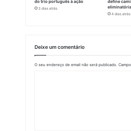
do trio português à ação
define cami
eliminatóri
3 dias atrás
4 dias atrás
Deixe um comentário
O seu endereço de email não será publicado.
Campos
C
o
m
e
n
t
á