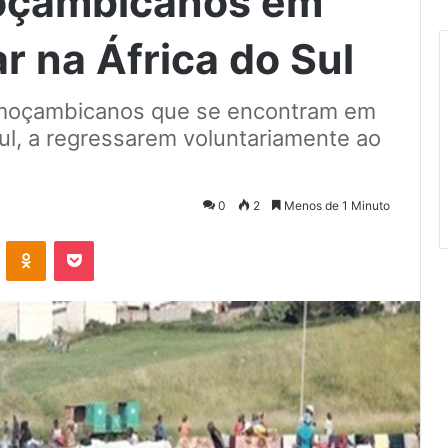
moçambicanos em
ar na África do Sul
 moçambicanos que se encontram em
Sul, a regressarem voluntariamente ao
0
2
Menos de 1 Minuto
VKontakte
Odnoklassniki
Pocket