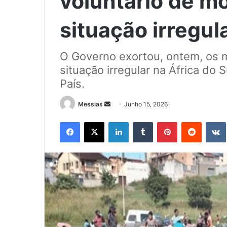
voluntário de 
situação irregul
O Governo exortou, ontem, os
situação irregular na África do 
País.
Send
Messias
Junho 15, 2026
an
Facebook
X
LinkedIn
Tumblr
Pinterest
Reddit
email