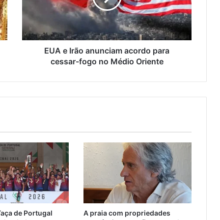
para
cessar-
fogo
no
Médio
EUA e Irão anunciam acordo para
Oriente
cessar-fogo no Médio Oriente
Taça de Portugal
A praia com propriedades