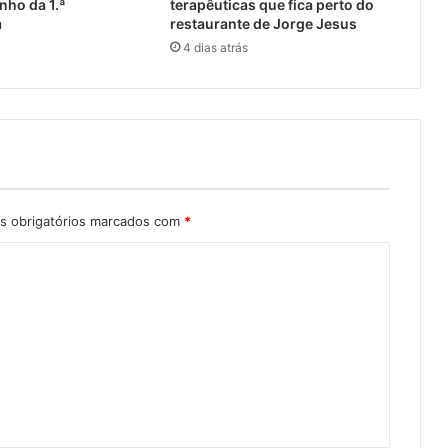
nho da 1.ª
terapêuticas que fica perto do
a
restaurante de Jorge Jesus
4 dias atrás
 obrigatórios marcados com
*