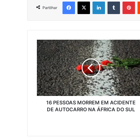
Facebook
X
LinkedIn
Tumblr
Pi
Partilhar
16
PESSOAS
MORREM
EM
ACIDENTE
DE
AUTOCARRO
NA
ÁFRICA
DO
16 PESSOAS MORREM EM ACIDENTE
SUL
DE AUTOCARRO NA ÁFRICA DO SUL