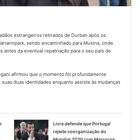
idadãos estrangeiros retirados de Durban após os
Mariannpark, sendo encaminhado para Musina, onde
 antes da eventual repatriação para o seu país de
ongani afirmou que o momento foi profundamente
as suas duas identidades enquanto assiste às mudanças
e
Livre defende que Portugal
rejeite coorganização do
Mundial 2030 com Marrocos