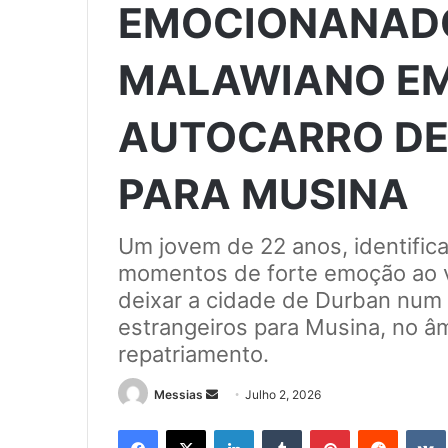
EMOCIONANADO
MALAWIANO E
AUTOCARRO DE
PARA MUSINA
Um jovem de 22 anos, identifica
momentos de forte emoção ao v
deixar a cidade de Durban num 
estrangeiros para Musina, no â
repatriamento.
Send
Messias
Julho 2, 2026
an
Facebook
X
LinkedIn
Tumblr
Pinterest
Reddit
email