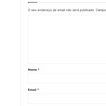
O seu endereço de email não será publicado.
Campos
C
o
m
e
n
t
á
r
Nome
*
i
o
*
Email
*