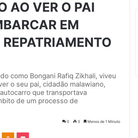
 AO VER O PAI
MBARCAR EM
 REPATRIAMENTO
do como Bongani Rafiq Zikhali, viveu
er o seu pai, cidadão malawiano,
autocarro que transportava
mbito de um processo de
0
3
Menos de 1 Minuto
VKontakte
Odnoklassniki
Pocket