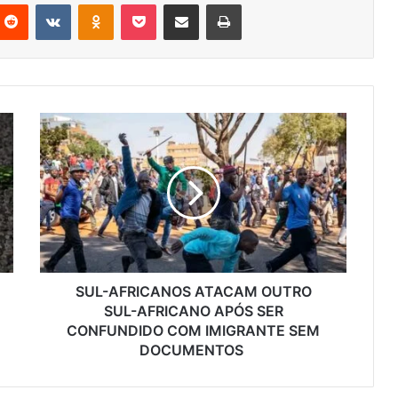
nterest
Reddit
VKontakte
Odnoklassniki
Pocket
Partilhar Via Email
Imprimir
SUL-
AFRICANOS
ATACAM
OUTRO
SUL-
AFRICANO
APÓS
SER
CONFUNDIDO
COM
SUL-AFRICANOS ATACAM OUTRO
IMIGRANTE
SUL-AFRICANO APÓS SER
SEM
CONFUNDIDO COM IMIGRANTE SEM
DOCUMENTOS
DOCUMENTOS