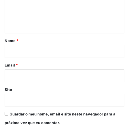
e
n
t
á
r
Nome
*
i
o
*
Email
*
Site
Guardar o meu nome, email e site neste navegador para a
próxima vez que eu comentar.