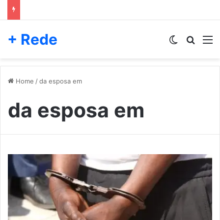
+ Rede
Switch skin
Pesqui
M
Home
/
da esposa em
da esposa em