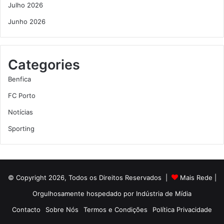
Julho 2026
Junho 2026
Categories
Benfica
FC Porto
Notícias
Sporting
© Copyright 2026, Todos os Direitos Reservados |
Mais Rede
|
Orgulhosamente hospedado por
Indústria de Mídia
Contacto
Sobre Nós
Termos e Condições
Política Privacidade