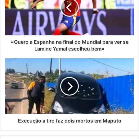
na
final
do
Mundial
para
ver
se
«Quero a Espanha na final do Mundial para ver se
Lamine
Lamine Yamal escolheu bem»
Yamal
escolheu
Execução
bem»
a
tiro
faz
dois
mortos
em
Maputo
Execução a tiro faz dois mortos em Maputo