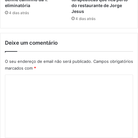
eliminatória
do restaurante de Jorge
Jesus
4 dias atrás
4 dias atrás
Deixe um comentário
O seu endereço de email não será publicado.
Campos obrigatórios
marcados com
*
C
o
m
e
n
t
á