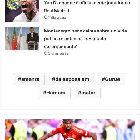
Yan Diomande é oficialmente jogador do
Real Madrid
1 dia atrás
Montenegro pede calma sobre a dívida
pública e antecipa “resultado
surpreendente”
3 dias atrás
amante
da esposa em
Gurué
Homem
matar
«Quero
a
Espanha