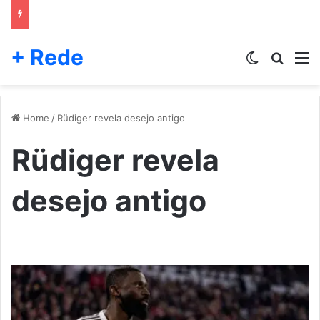
+ Rede
Switch skin
Pesqui
M
Home
/
Rüdiger revela desejo antigo
Rüdiger revela
desejo antigo