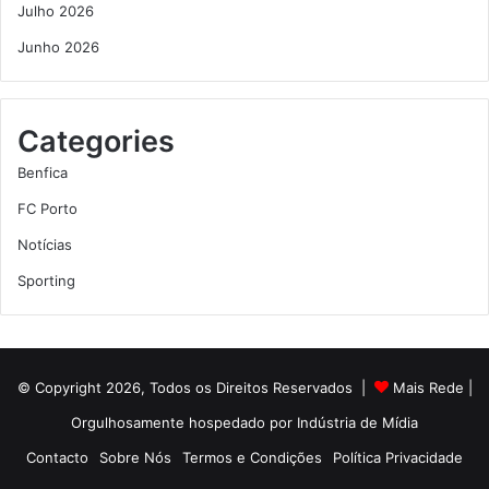
Julho 2026
Junho 2026
Categories
Benfica
FC Porto
Notícias
Sporting
© Copyright 2026, Todos os Direitos Reservados |
Mais Rede
|
Orgulhosamente hospedado por
Indústria de Mídia
Contacto
Sobre Nós
Termos e Condições
Política Privacidade