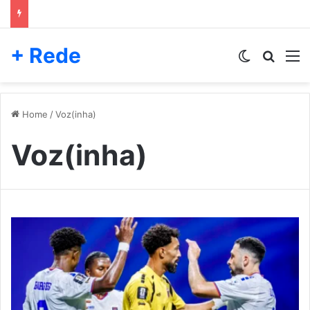
+ Rede
Switch skin
Pesqui
M
Home
/
Voz(inha)
Voz(inha)